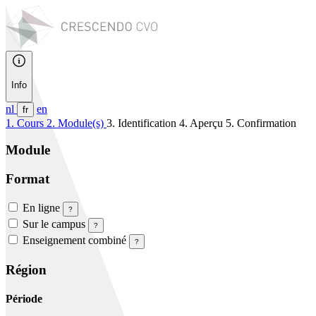
Info
nl
en
fr
1. Cours
2. Module(s)
3. Identification
4. Aperçu
5. Confirmation
Module
Format
En ligne
?
Sur le campus
?
Enseignement combiné
?
Région
Période